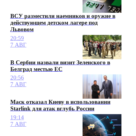
ВСУ разместили наемников и оружие в
действующем детском лагере под
Львовом
20:59
7 АВГ
В Сербии назвали визит Зеленского в
Белград местью ЕС
20:56
7 АВГ
Маск отказал Киеву в использовании
Starlink для атак вглубь России
19:14
7 АВГ