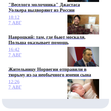
"Веселого молочника" Джастаса
Уолкера выдворяют из России
18:12
7 АВГ
Навроцкий: там, где бьют москаля,
Польша оказывает помощь
16:42
7 АВГ
Жительницу Норвегии отправили в
тюрьму из-за необычного имени сына
12:26
7 АВГ