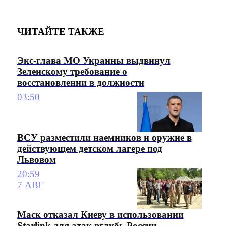
ЧИТАЙТЕ ТАКЖЕ
Экс-глава МО Украины выдвинул
Зеленскому требование о
восстановлении в должности
03:50
ВСУ разместили наемников и оружие в
действующем детском лагере под
Львовом
20:59
7 АВГ
Маск отказал Киеву в использовании
Starlink для атак вглубь России