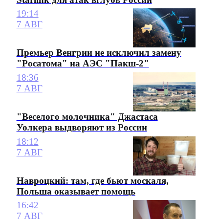
19:14
7 АВГ
Премьер Венгрии не исключил замену
"Росатома" на АЭС "Пакш-2"
18:36
7 АВГ
"Веселого молочника" Джастаса
Уолкера выдворяют из России
18:12
7 АВГ
Навроцкий: там, где бьют москаля,
Польша оказывает помощь
16:42
7 АВГ