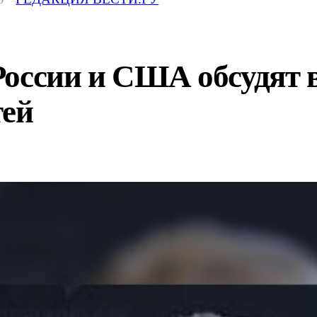
России и США обсудят 
тей