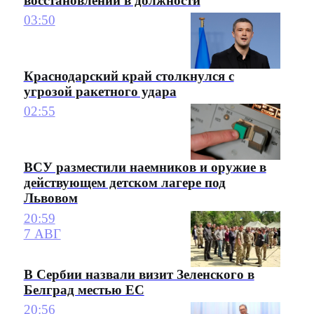
восстановлении в должности
03:50
Краснодарский край столкнулся с
угрозой ракетного удара
02:55
ВСУ разместили наемников и оружие в
действующем детском лагере под
Львовом
20:59
7 АВГ
В Сербии назвали визит Зеленского в
Белград местью ЕС
20:56