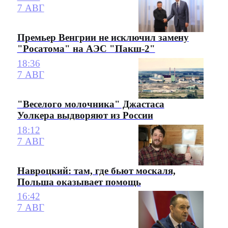
7 АВГ
Премьер Венгрии не исключил замену
"Росатома" на АЭС "Пакш-2"
18:36
7 АВГ
"Веселого молочника" Джастаса
Уолкера выдворяют из России
18:12
7 АВГ
Навроцкий: там, где бьют москаля,
Польша оказывает помощь
16:42
7 АВГ