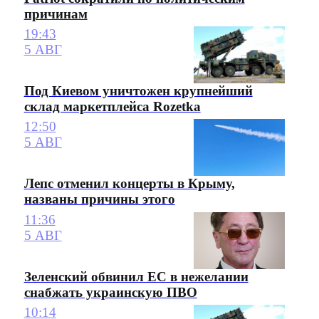
причинам
19:43
5 АВГ
Под Киевом уничтожен крупнейший
склад маркетплейса Rozetka
12:50
5 АВГ
Лепс отменил концерты в Крыму,
названы причины этого
11:36
5 АВГ
Зеленский обвинил ЕС в нежелании
снабжать украинскую ПВО
10:14