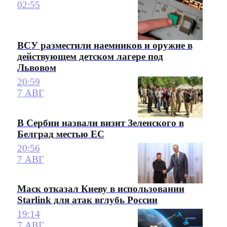
02:55
ВСУ разместили наемников и оружие в
действующем детском лагере под
Львовом
20:59
7 АВГ
В Сербии назвали визит Зеленского в
Белград местью ЕС
20:56
7 АВГ
Маск отказал Киеву в использовании
Starlink для атак вглубь России
19:14
7 АВГ