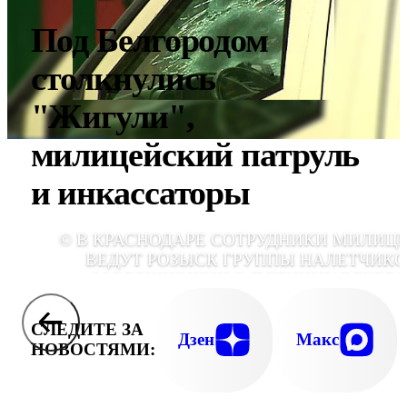
Под Белгородом
столкнулись
"Жигули",
милицейский патруль
и инкассаторы
© В КРАСНОДАРЕ СОТРУДНИКИ МИЛИЦ
ВЕДУТ РОЗЫСК ГРУППЫ НАЛЕТЧИКО
СОВЕРШИВШИХ В ПЯТНИЦУ ВЕЧЕР
НАПАДЕНИЕ НА ИНКАССАТОР
СЛЕДИТЕ ЗА
Дзен
Макс
НОВОСТЯМИ: