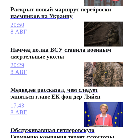
Раскрыт новый маршрут переброски
наемников на Украину
20:50
8 АВГ
Начмед полка ВСУ ставила военным
смертельные уколы
20:29
8 АВГ
Медведев рассказал, чем следует
заняться главе ЕК фон дер Ляйен
17:43
8 АВГ
Обслуживавшая гитлеровскую
Германию компания теряет сухогрузы