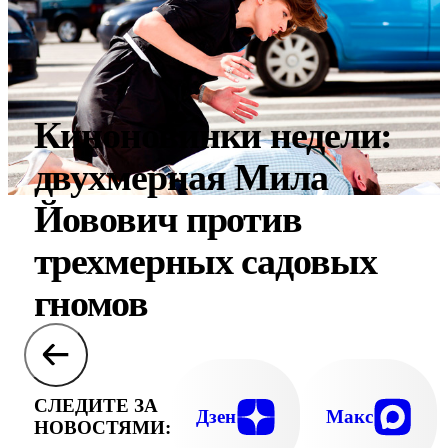
Киноновинки недели:
двухмерная Мила
Йовович против
трехмерных садовых
гномов
СЛЕДИТЕ ЗА
Дзен
Макс
НОВОСТЯМИ: