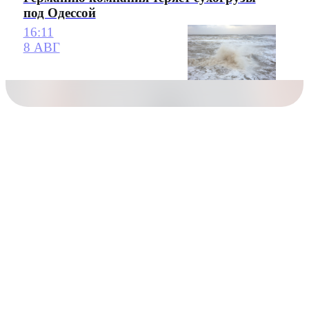
под Одессой
16:11
8 АВГ