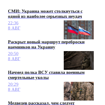
СМИ: Украина может столкнуться с
одной из наиболее серьезных неудач
22:36
8 АВГ
Раскрыт новый маршрут переброски
наемников на Украину
20:50
8 АВГ
Начмед полка ВСУ ставила военным
смертельные уколы
20:29
8 АВГ
Медведев рассказал, чем следует