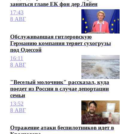
заняться главе ЕК фон дер Ляйен
17:43
8 АВГ
Обслуживавшая гитлеровскую
Германию компания теряет сухогрузы
под Одессой
16:11
8 АВГ
"Веселый молочник" рассказал, куда
поедет из России в случае депортации
семьи
13:52
8 АВГ
Отражение атаки беспилотников идет в