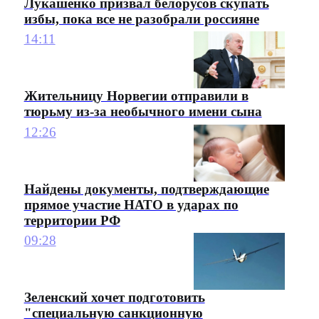
Лукашенко призвал белорусов скупать
избы, пока все не разобрали россияне
14:11
Жительницу Норвегии отправили в
тюрьму из-за необычного имени сына
12:26
Найдены документы, подтверждающие
прямое участие НАТО в ударах по
территории РФ
09:28
Зеленский хочет подготовить
"специальную санкционную