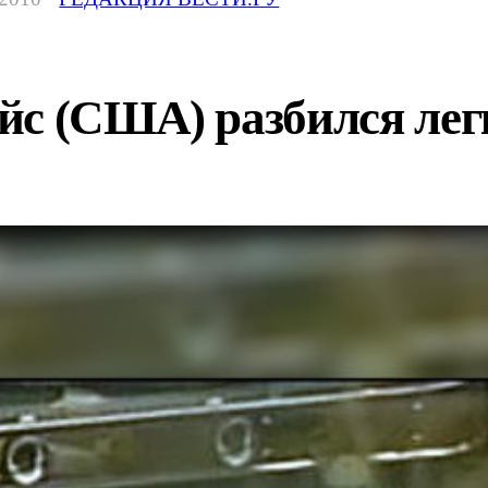
с (США) разбился лег