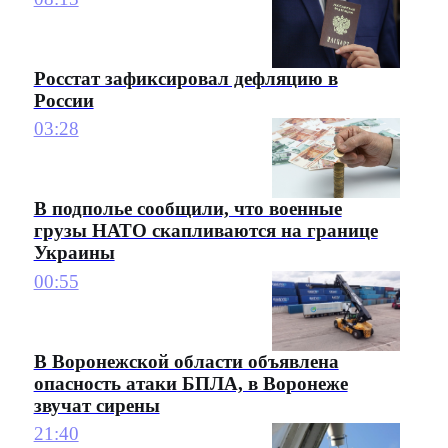
Росстат зафиксировал дефляцию в
России
03:28
В подполье сообщили, что военные
грузы НАТО скапливаются на границе
Украины
00:55
В Воронежской области объявлена
опасность атаки БПЛА, в Воронеже
звучат сирены
21:40