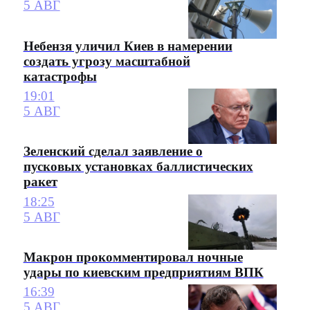
5 АВГ
Небензя уличил Киев в намерении
создать угрозу масштабной
катастрофы
19:01
5 АВГ
Зеленский сделал заявление о
пусковых установках баллистических
ракет
18:25
5 АВГ
Макрон прокомментировал ночные
удары по киевским предприятиям ВПК
16:39
5 АВГ