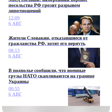
посольства РФ грозит разрывом
дипотношений
12:09
6 АВГ
Жители Словакии, отказавшиеся от
гражданства РФ, хотят его вернуть
08:13
6 АВГ
В подполье сообщили, что военные
грузы НАТО скапливаются на границе
Украины
00:55
6 АВГ