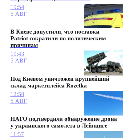
19:54
5 АВГ
В Киеве допустили, что поставки
Patriot сократили по политическим
причинам
19:43
5 АВГ
Под Киевом уничтожен крупнейший
склад маркетплейса Rozetka
12:50
5 АВГ
НАТО подтвердила обнаружение дрона
у украинского самолета в Лейпциге
11:57