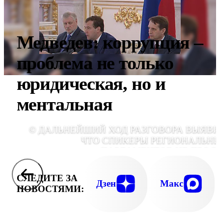
Медведев: коррупция –
проблема не только
юридическая, но и
ментальная
© ДАЛЬНЕЙШИЙ ХОД РАЗГОВОРА ВЫЯВИ
ЧТО СПИКЕРЫ РЕГИОНАЛЬН
ПАРЛАМЕНТОВ НЕ ПРОС
ПОДРАЗДЕЛЯЮТСЯ НА ТЕХ, КОГО ЗНА
ТОЛЬКО В СУБЪЕКТАХ, И ТЕХ, КОГО - 
СЛЕДИТЕ ЗА
ВСЕЙ РОССИИ. ЕСТЬ РАЗНИЦА И В МЕТОДА
Дзен
Макс
НОВОСТЯМИ:
ОДНИ ХОТЯТ ПОЖЁСТЧЕ, ДРУГИЕ ПОМЯГ
БОРОТЬСЯ СО ВЗЯТОЧНИКАМ