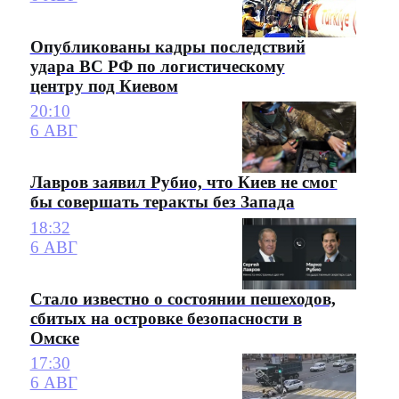
Опубликованы кадры последствий
удара ВС РФ по логистическому
центру под Киевом
20:10
6 АВГ
Лавров заявил Рубио, что Киев не смог
бы совершать теракты без Запада
18:32
6 АВГ
Стало известно о состоянии пешеходов,
сбитых на островке безопасности в
Омске
17:30
6 АВГ