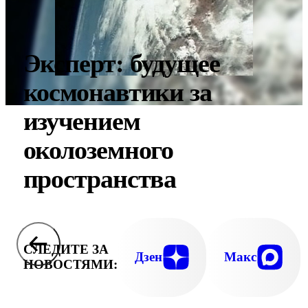
Эксперт: будущее
космонавтики за
изучением
околоземного
пространства
СЛЕДИТЕ ЗА
Дзен
Макс
НОВОСТЯМИ: