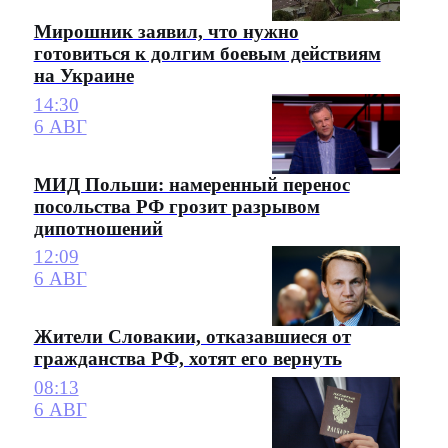
Мирошник заявил, что нужно
готовиться к долгим боевым действиям
на Украине
14:30
6 АВГ
МИД Польши: намеренный перенос
посольства РФ грозит разрывом
дипотношений
12:09
6 АВГ
Жители Словакии, отказавшиеся от
гражданства РФ, хотят его вернуть
08:13
6 АВГ