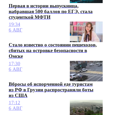
Первая в истории выпускница,
набравшая 500 баллов по ЕГЭ, стала
студенткой МФТИ
19:34
6 АВГ
Стало известно о состоянии пешеходов,
сбитых на островке безопасности в
Омске
17:30
6 АВГ
Вбросы об испорченной еде туристам
из РФ в Грузии распространяли боты
из США
17:12
6 АВГ