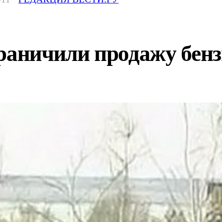
раничили продажу бенз