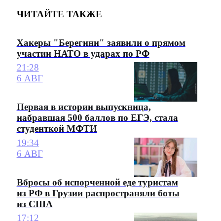
ЧИТАЙТЕ ТАКЖЕ
Хакеры "Берегини" заявили о прямом
участии НАТО в ударах по РФ
21:28
6 АВГ
Первая в истории выпускница,
набравшая 500 баллов по ЕГЭ, стала
студенткой МФТИ
19:34
6 АВГ
Вбросы об испорченной еде туристам
из РФ в Грузии распространяли боты
из США
17:12