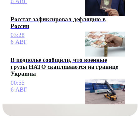
6 АВГ
Росстат зафиксировал дефляцию в
России
03:28
6 АВГ
В подполье сообщили, что военные
грузы НАТО скапливаются на границе
Украины
00:55
6 АВГ