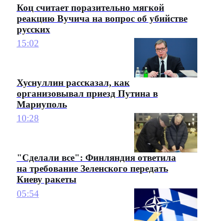
Коц считает поразительно мягкой
реакцию Вучича на вопрос об убийстве
русских
15:02
Хуснуллин рассказал, как
организовывал приезд Путина в
Мариуполь
10:28
"Сделали все": Финляндия ответила
на требование Зеленского передать
Киеву ракеты
05:54