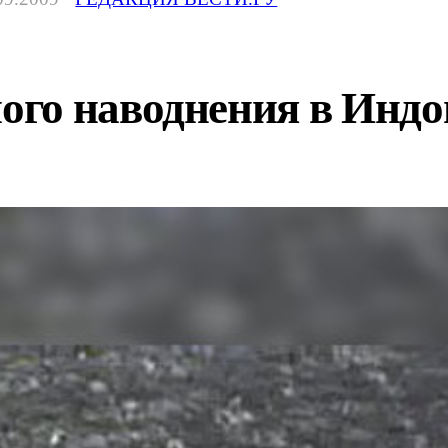
го наводнения в Индон