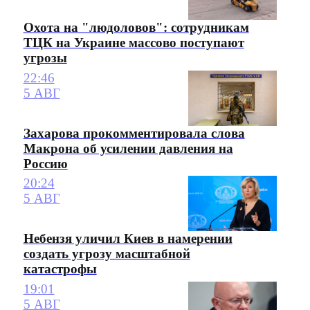
Охота на "людоловов": сотрудникам
ТЦК на Украине массово поступают
угрозы
22:46
5 АВГ
Захарова прокомментировала слова
Макрона об усилении давления на
Россию
20:24
5 АВГ
Небензя уличил Киев в намерении
создать угрозу масштабной
катастрофы
19:01
5 АВГ