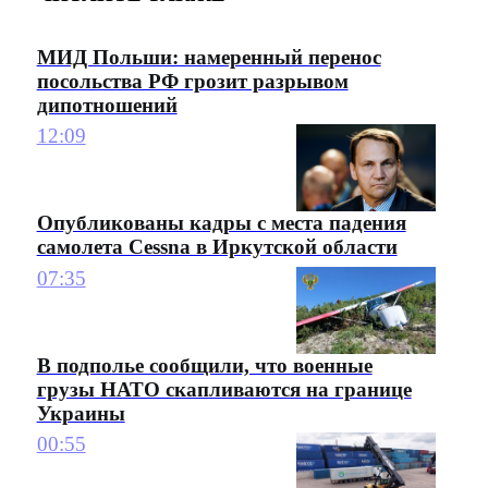
МИД Польши: намеренный перенос
посольства РФ грозит разрывом
дипотношений
12:09
Опубликованы кадры с места падения
самолета Cessna в Иркутской области
07:35
В подполье сообщили, что военные
грузы НАТО скапливаются на границе
Украины
00:55