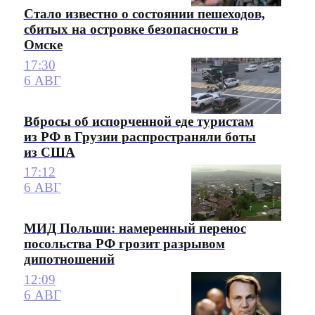
Стало известно о состоянии пешеходов,
сбитых на островке безопасности в
Омске
17:30
6 АВГ
Вбросы об испорченной еде туристам
из РФ в Грузии распространяли боты
из США
17:12
6 АВГ
МИД Польши: намеренный перенос
посольства РФ грозит разрывом
дипотношений
12:09
6 АВГ