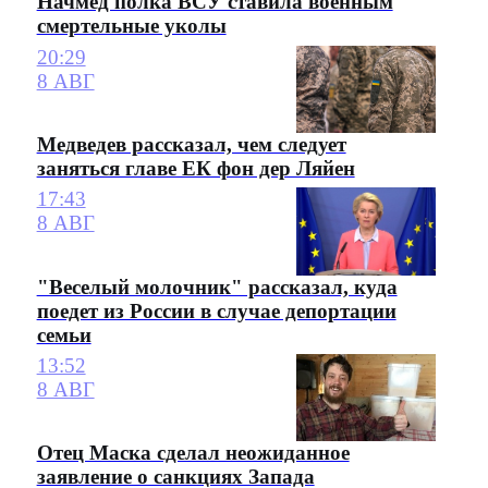
Начмед полка ВСУ ставила военным
смертельные уколы
20:29
8 АВГ
Медведев рассказал, чем следует
заняться главе ЕК фон дер Ляйен
17:43
8 АВГ
"Веселый молочник" рассказал, куда
поедет из России в случае депортации
семьи
13:52
8 АВГ
Отец Маска сделал неожиданное
заявление о санкциях Запада