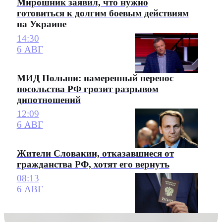
Мирошник заявил, что нужно
готовиться к долгим боевым действиям
на Украине
14:30
6 АВГ
МИД Польши: намеренный перенос
посольства РФ грозит разрывом
дипотношений
12:09
6 АВГ
Жители Словакии, отказавшиеся от
гражданства РФ, хотят его вернуть
08:13
6 АВГ