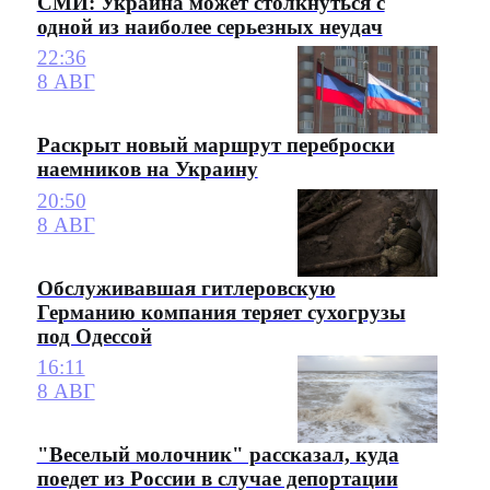
СМИ: Украина может столкнуться с
одной из наиболее серьезных неудач
22:36
8 АВГ
Раскрыт новый маршрут переброски
наемников на Украину
20:50
8 АВГ
Обслуживавшая гитлеровскую
Германию компания теряет сухогрузы
под Одессой
16:11
8 АВГ
"Веселый молочник" рассказал, куда
поедет из России в случае депортации