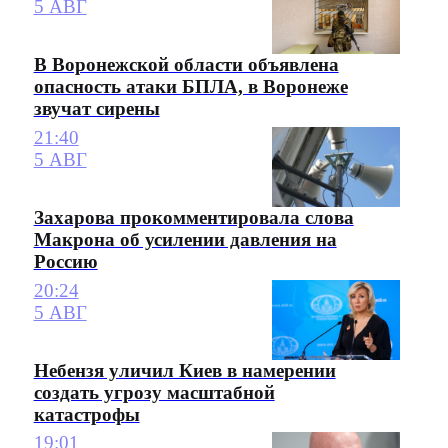
5 АВГ
В Воронежской области объявлена
опасность атаки БПЛА, в Воронеже
звучат сирены
21:40
5 АВГ
Захарова прокомментировала слова
Макрона об усилении давления на
Россию
20:24
5 АВГ
Небензя уличил Киев в намерении
создать угрозу масштабной
катастрофы
19:01