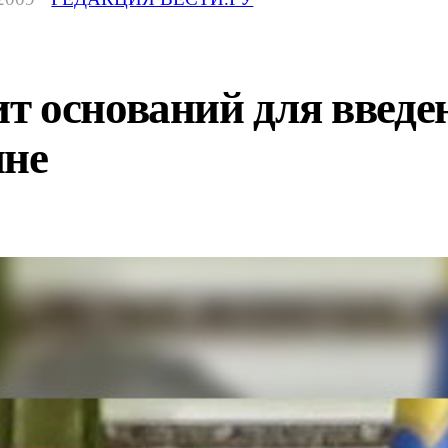
т оснований для введе
ине