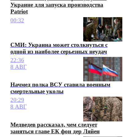
Украине для запуска производства
Patriot
00:32
СМИ: Украина может столкнуться с
одной из наиболее серьезных неудач
22:36
8 АВГ
Начмед полка ВСУ ставила военным
смертельные уколы
20:29
8 АВГ
Медведев рассказал, чем следует
заняться главе ЕК фон дер Ляйен