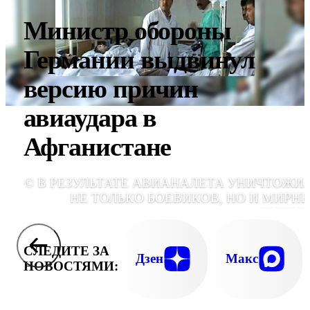
Министр обороны
Германии выдвинул
версию причин
авиаудара в
Афганистане
© В РЕЗУЛЬТАТЕ АВИАНАЛЕТА УНИЧТОЖИ
НЕ ТОЛЬКО БОЕВИКОВ, НО И МИРН
ЖИТЕЛ
СЛЕДИТЕ ЗА
Дзен
Макс
НОВОСТЯМИ: