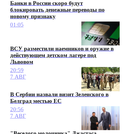
Банки в России скоро будут
блокировать денежные переводы по
новому признаку
01:05
ВСУ разместили наемников и оружие в
действующем детском лагере под
Львовом
20:59
7 АВГ
В Сербии назвали визит Зеленского в
Белград местью ЕС
20:56
7 АВГ
"Веселого молочника" Джастаса