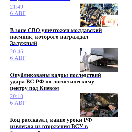
21:49
6 АВГ
В зоне СВО уничтожен молдавский
наемник, которого награждал
Залужный
20:46
6 АВГ
Опубликованы кадры последствий
удара ВС РФ по логистическому
центру под Киевом
20:10
6 АВГ
Коц рассказал, какие уроки РФ
извлекла из вторжения ВСУ в