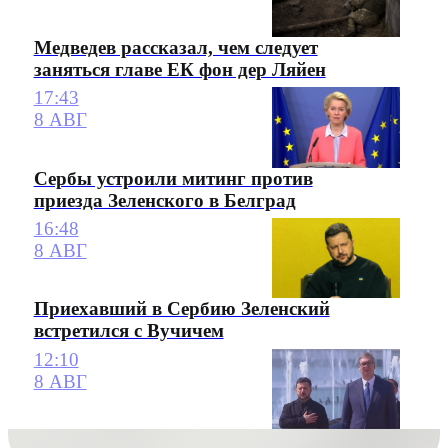
Медведев рассказал, чем следует
заняться главе ЕК фон дер Ляйен
17:43
8 АВГ
Сербы устроили митинг против
приезда Зеленского в Белград
16:48
8 АВГ
Приехавший в Сербию Зеленский
встретился с Вучичем
12:10
8 АВГ