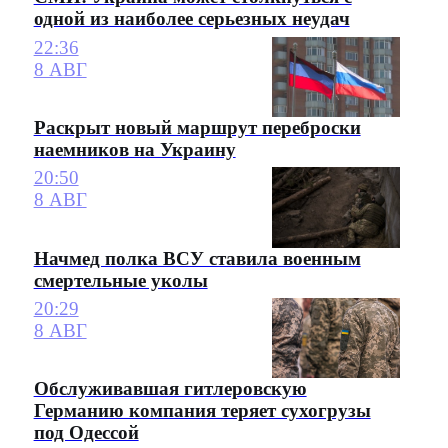
одной из наиболее серьезных неудач
22:36
8 АВГ
Раскрыт новый маршрут переброски
наемников на Украину
20:50
8 АВГ
Начмед полка ВСУ ставила военным
смертельные уколы
20:29
8 АВГ
Обслуживавшая гитлеровскую
Германию компания теряет сухогрузы
под Одессой