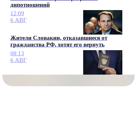
дипотношений
12:09
6 АВГ
Жители Словакии, отказавшиеся от
гражданства РФ, хотят его вернуть
08:13
6 АВГ