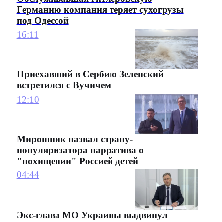
Германию компания теряет сухогрузы
под Одессой
16:11
Приехавший в Сербию Зеленский
встретился с Вучичем
12:10
Мирошник назвал страну-
популяризатора нарратива о
"похищении" Россией детей
04:44
Экс-глава МО Украины выдвинул