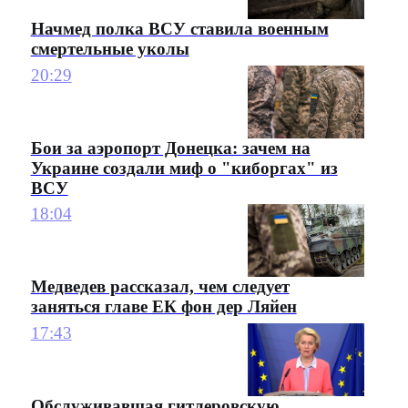
Начмед полка ВСУ ставила военным
смертельные уколы
20:29
Бои за аэропорт Донецка: зачем на
Украине создали миф о "киборгах" из
ВСУ
18:04
Медведев рассказал, чем следует
заняться главе ЕК фон дер Ляйен
17:43
Обслуживавшая гитлеровскую