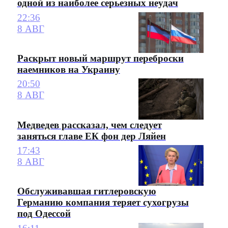
одной из наиболее серьезных неудач
22:36
8 АВГ
Раскрыт новый маршрут переброски
наемников на Украину
20:50
8 АВГ
Медведев рассказал, чем следует
заняться главе ЕК фон дер Ляйен
17:43
8 АВГ
Обслуживавшая гитлеровскую
Германию компания теряет сухогрузы
под Одессой