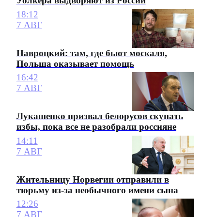
Уолкера выдворяют из России
18:12
7 АВГ
Навроцкий: там, где бьют москаля,
Польша оказывает помощь
16:42
7 АВГ
Лукашенко призвал белорусов скупать
избы, пока все не разобрали россияне
14:11
7 АВГ
Жительницу Норвегии отправили в
тюрьму из-за необычного имени сына
12:26
7 АВГ