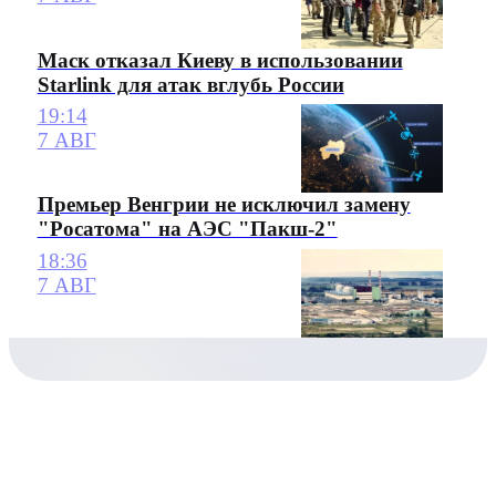
Маск отказал Киеву в использовании
Starlink для атак вглубь России
19:14
7 АВГ
Премьер Венгрии не исключил замену
"Росатома" на АЭС "Пакш-2"
18:36
7 АВГ