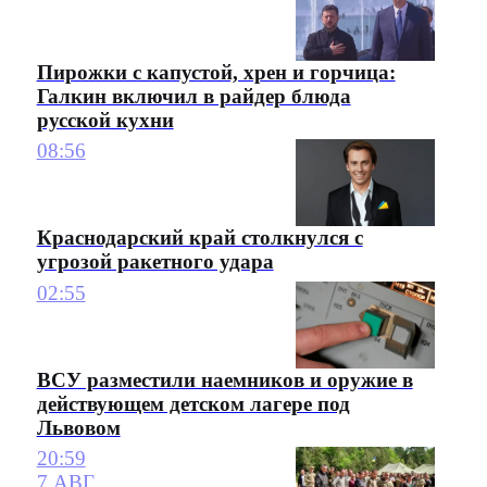
Пирожки с капустой, хрен и горчица:
Галкин включил в райдер блюда
русской кухни
08:56
Краснодарский край столкнулся с
угрозой ракетного удара
02:55
ВСУ разместили наемников и оружие в
действующем детском лагере под
Львовом
20:59
7 АВГ