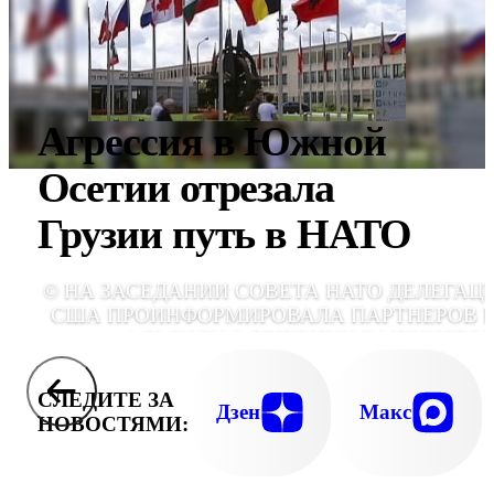
Агрессия в Южной
Осетии отрезала
Грузии путь в НАТО
© НА ЗАСЕДАНИИ СОВЕТА НАТО ДЕЛЕГАЦ
США ПРОИНФОРМИРОВАЛА ПАРТНЕРОВ 
АЛЬЯНСУ О РЕШЕНИИ ВАШИНГТО
ОТКАЗАТЬСЯ ОТ РАЗВЕРТЫВАН
СТАЦИОНАРНОЙ СИСТЕМЫ ПРО 
СЛЕДИТЕ ЗА
ТЕРРИТОРИИ ЧЕХИИ И ПОЛЬ
Дзен
Макс
НОВОСТЯМИ: