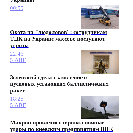
00:55
Охота на "людоловов": сотрудникам
ТЦК на Украине массово поступают
угрозы
22:46
5 АВГ
Зеленский сделал заявление о
пусковых установках баллистических
ракет
18:25
5 АВГ
Макрон прокомментировал ночные
удары по киевским предприятиям ВПК