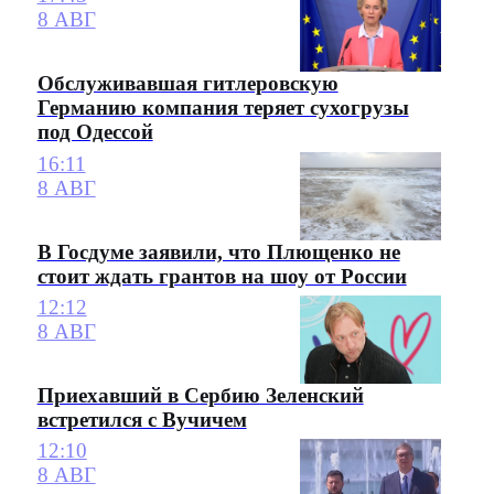
8 АВГ
Обслуживавшая гитлеровскую
Германию компания теряет сухогрузы
под Одессой
16:11
8 АВГ
В Госдуме заявили, что Плющенко не
стоит ждать грантов на шоу от России
12:12
8 АВГ
Приехавший в Сербию Зеленский
встретился с Вучичем
12:10
8 АВГ