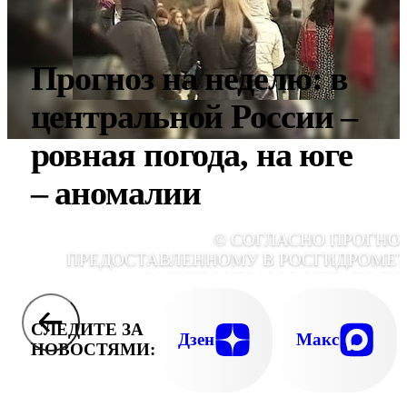
Прогноз на неделю: в
центральной России –
ровная погода, на юге
– аномалии
© СОГЛАСНО ПРОГНОЗ
ПРЕДОСТАВЛЕННОМУ В РОСГИДРОМЕТ
РАННИМ УТРОМ В МЕГАПОЛИ
ОЖИДАЕТСЯ НЕ БОЛЕЕ 3-5 ГРАДУСОВ, 
ОБЛАСТИ РАЗБРОС ТЕМПЕРАТУР СОСТАВ
СЛЕДИТЕ ЗА
ОТ НОЛЯ ДО ПЛЮС 5 ГРАДУС
Дзен
Макс
НОВОСТЯМИ: