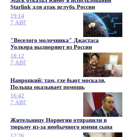
Маск отказал Киеву в использовании
Starlink для атак вглубь России
19:14
7 АВГ
"Веселого молочника" Джастаса
Уолкера выдворяют из России
18:12
7 АВГ
Навроцкий: там, где бьют москаля,
Польша оказывает помощь
16:42
7 АВГ
Жительницу Норвегии отправили в
тюрьму из-за необычного имени сына
12:26