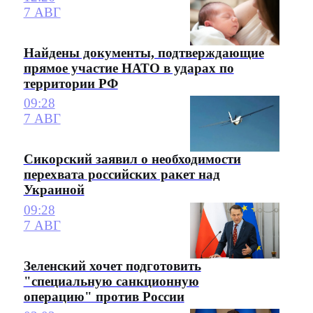
7 АВГ
Найдены документы, подтверждающие
прямое участие НАТО в ударах по
территории РФ
09:28
7 АВГ
Сикорский заявил о необходимости
перехвата российских ракет над
Украиной
09:28
7 АВГ
Зеленский хочет подготовить
"специальную санкционную
операцию" против России