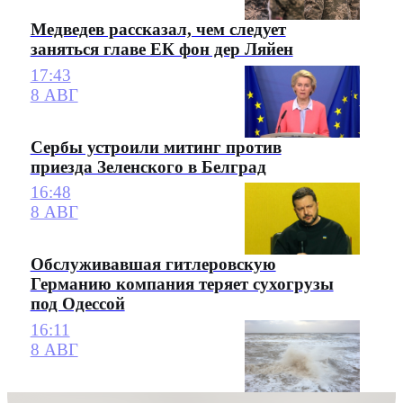
Медведев рассказал, чем следует
заняться главе ЕК фон дер Ляйен
17:43
8 АВГ
Сербы устроили митинг против
приезда Зеленского в Белград
16:48
8 АВГ
Обслуживавшая гитлеровскую
Германию компания теряет сухогрузы
под Одессой
16:11
8 АВГ