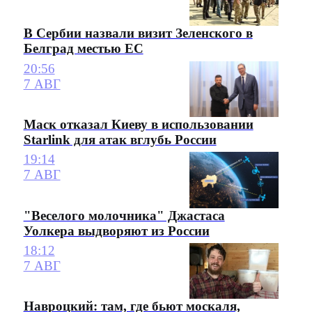
В Сербии назвали визит Зеленского в
Белград местью ЕС
20:56
7 АВГ
Маск отказал Киеву в использовании
Starlink для атак вглубь России
19:14
7 АВГ
"Веселого молочника" Джастаса
Уолкера выдворяют из России
18:12
7 АВГ
Навроцкий: там, где бьют москаля,