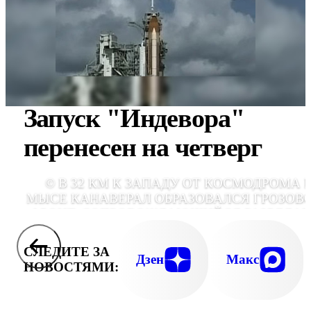
Запуск "Индевора"
перенесен на четверг
© В 32 КМ К ЗАПАДУ ОТ КОСМОДРОМА 
МЫСЕ КАНАВЕРАЛ ОБРАЗОВАЛСЯ ГРОЗОВ
ФРОНТ, СОПРОВОЖДАЮЩИЙСЯ РАЗРЯДА
МОЛН
СЛЕДИТЕ ЗА
Дзен
Макс
НОВОСТЯМИ: