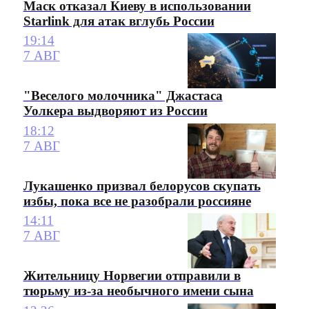
Маск отказал Киеву в использовании
Starlink для атак вглубь России
19:14
7 АВГ
"Веселого молочника" Джастаса
Уолкера выдворяют из России
18:12
7 АВГ
Лукашенко призвал белорусов скупать
избы, пока все не разобрали россияне
14:11
7 АВГ
Жительницу Норвегии отправили в
тюрьму из-за необычного имени сына