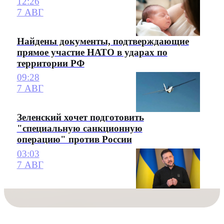
12:26
7 АВГ
Найдены документы, подтверждающие
прямое участие НАТО в ударах по
территории РФ
09:28
7 АВГ
Зеленский хочет подготовить
"специальную санкционную
операцию" против России
03:03
7 АВГ