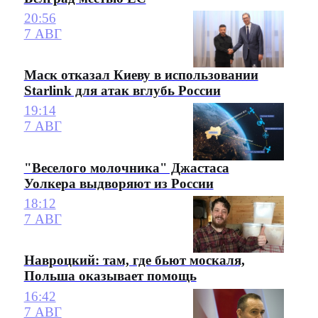
20:56
7 АВГ
Маск отказал Киеву в использовании
Starlink для атак вглубь России
19:14
7 АВГ
"Веселого молочника" Джастаса
Уолкера выдворяют из России
18:12
7 АВГ
Навроцкий: там, где бьют москаля,
Польша оказывает помощь
16:42
7 АВГ