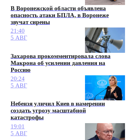
В Воронежской области объявлена
опасность атаки БПЛА, в Воронеже
звучат сирены
21:40
5 АВГ
Захарова прокомментировала слова
Макрона об усилении давления на
Россию
20:24
5 АВГ
Небензя уличил Киев в намерении
создать угрозу масштабной
катастрофы
19:01
5 АВГ