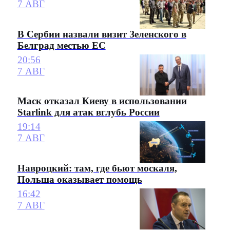
7 АВГ
В Сербии назвали визит Зеленского в
Белград местью ЕС
20:56
7 АВГ
Маск отказал Киеву в использовании
Starlink для атак вглубь России
19:14
7 АВГ
Навроцкий: там, где бьют москаля,
Польша оказывает помощь
16:42
7 АВГ