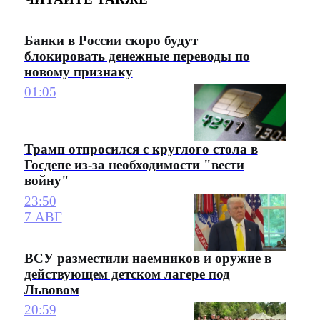
Банки в России скоро будут
блокировать денежные переводы по
новому признаку
01:05
Трамп отпросился с круглого стола в
Госдепе из-за необходимости "вести
войну"
23:50
7 АВГ
ВСУ разместили наемников и оружие в
действующем детском лагере под
Львовом
20:59