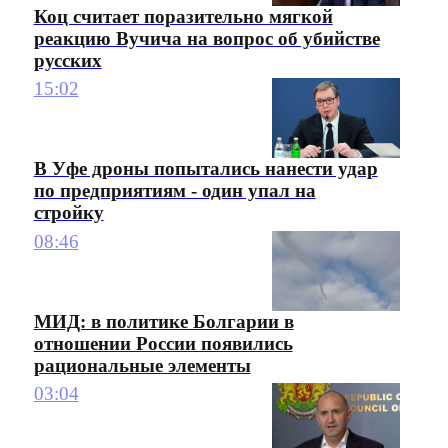
Коц считает поразительно мягкой
реакцию Вучича на вопрос об убийстве
русских
15:02
В Уфе дроны попытались нанести удар
по предприятиям - один упал на
стройку
08:46
МИД: в политике Болгарии в
отношении России появились
рациональные элементы
03:04