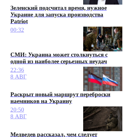
Зеленский подсчитал время, нужное
Украине для запуска производства
Patriot
00:32
СМИ: Украина может столкнуться с
одной из наиболее серьезных неудач
22:36
8 АВГ
Раскрыт новый маршрут переброски
наемников на Украину
20:50
8 АВГ
Медведев рассказал, чем следует