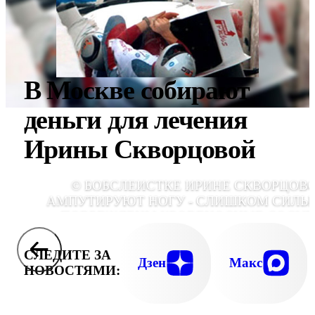
В Москве собирают
деньги для лечения
Ирины Скворцовой
© БОБСЛЕИСТКЕ ИРИНЕ СКВОРЦОВ
АМПУТИРУЮТ НОГУ - СЛИШКОМ СИЛЬ
ПОВРЕЖДЕНЫ КРОВЕНОСНЫЕ СОСУД
ВРАЧИ ГОВОРЯТ, ЧТО ТОЛЬКО ТАК МОЖ
ПОБОРОТЬСЯ ЗА ЖИЗНЬ ДЕВУШ
СЛЕДИТЕ ЗА
Дзен
Макс
НОВОСТЯМИ: