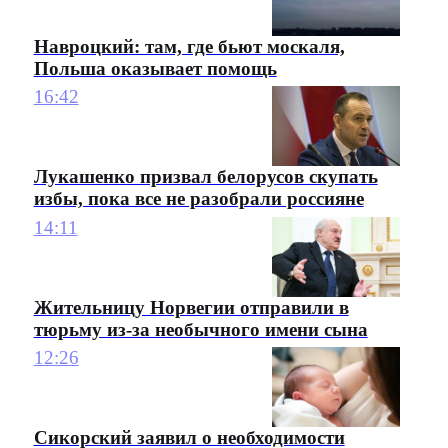
Навроцкий: там, где бьют москаля,
Польша оказывает помощь
16:42
Лукашенко призвал белорусов скупать
избы, пока все не разобрали россияне
14:11
Жительницу Норвегии отправили в
тюрьму из-за необычного имени сына
12:26
Сикорский заявил о необходимости