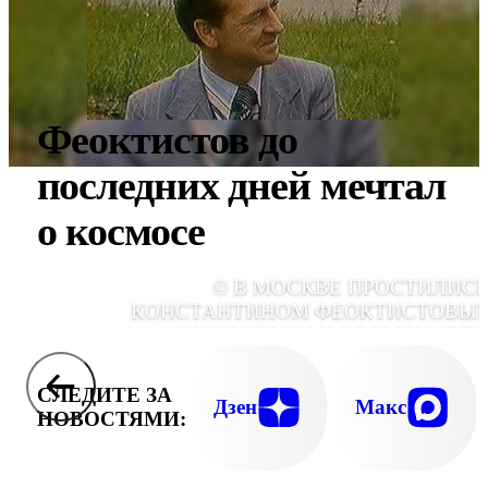
Феоктистов до
последних дней мечтал
о космосе
© В МОСКВЕ ПРОСТИЛИСЬ
КОНСТАНТИНОМ ФЕОКТИСТОВЫМ
ИНЖЕНЕРОМ И КОСМОНАВТ
ГАГАРИНСКОГО НАБОРА. ДРУЗЬЯ ГОВОРИ
О ЕГО ОДАРЕННОСТИ, ПОРЯДОЧНОСТИ
СЛЕДИТЕ ЗА
ИНТЕЛЛИГЕНТНОС
Дзен
Макс
НОВОСТЯМИ: