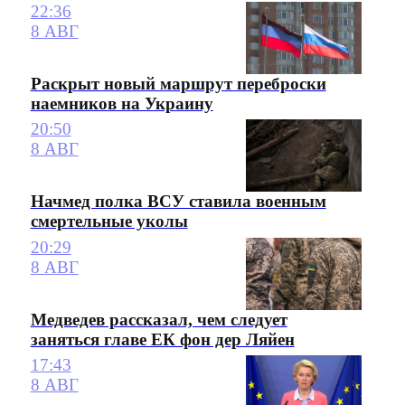
22:36
8 АВГ
Раскрыт новый маршрут переброски
наемников на Украину
20:50
8 АВГ
Начмед полка ВСУ ставила военным
смертельные уколы
20:29
8 АВГ
Медведев рассказал, чем следует
заняться главе ЕК фон дер Ляйен
17:43
8 АВГ