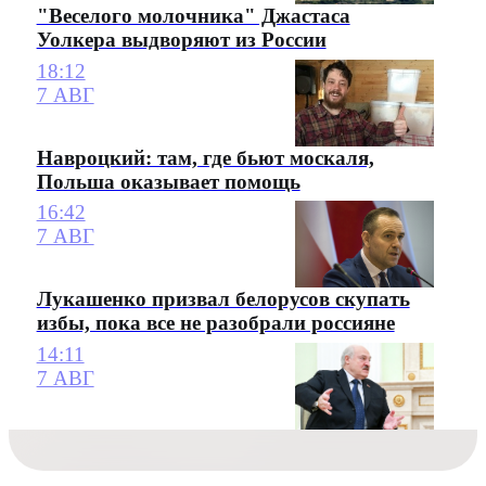
"Веселого молочника" Джастаса
Уолкера выдворяют из России
18:12
7 АВГ
Навроцкий: там, где бьют москаля,
Польша оказывает помощь
16:42
7 АВГ
Лукашенко призвал белорусов скупать
избы, пока все не разобрали россияне
14:11
7 АВГ