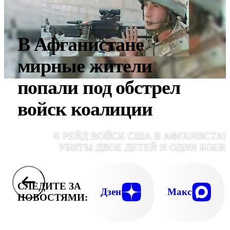
В Афганистане
мирные жители
попали под обстрел
войск коалиции
© РЕЙД ВОЙСК США В АФГАНИСТАН
УБИТЫ ДВОЕ ДЕТЕЙ И ОДИН БОЕВ
СЛЕДИТЕ ЗА
Дзен
Макс
НОВОСТЯМИ: