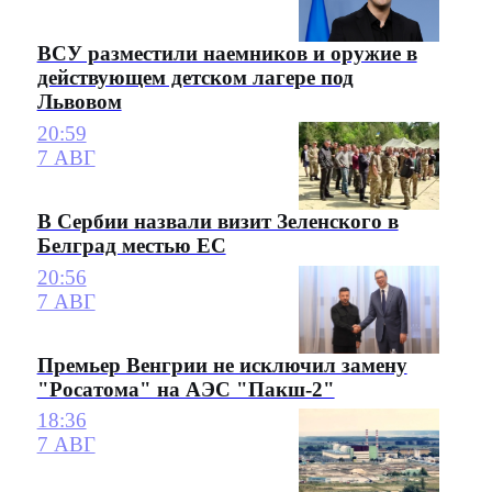
ВСУ разместили наемников и оружие в
действующем детском лагере под
Львовом
20:59
7 АВГ
В Сербии назвали визит Зеленского в
Белград местью ЕС
20:56
7 АВГ
Премьер Венгрии не исключил замену
"Росатома" на АЭС "Пакш-2"
18:36
7 АВГ